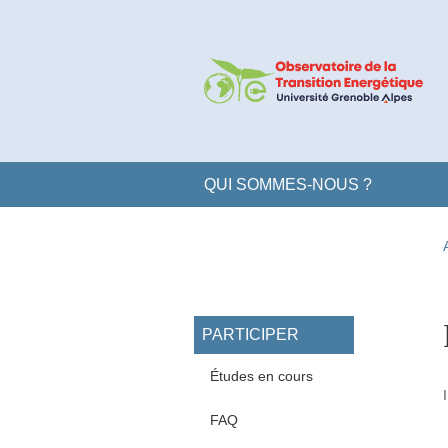
Aller au contenu principal
Gestion des cookies
Navigation principale
QUI SOMMES-NOUS ?
Navigation princi
PARTICIPER
Études en cours
FAQ