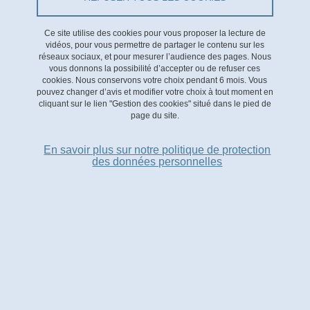
FÉVR
Ce site utilise des cookies pour vous proposer la lecture de
Les productions scientifiques du projet CERM (Amorçage
vidéos, pour vous permettre de partager le contenu sur les
réseaux sociaux, et pour mesurer l’audience des pages. Nous
2025) présentées à l’international
vous donnons la possibilité d’accepter ou de refuser ces
cookies. Nous conservons votre choix pendant 6 mois. Vous
Le 13 février 2026
pouvez changer d’avis et modifier votre choix à tout moment en
cliquant sur le lien "Gestion des cookies" situé dans le pied de
page du site.
11
En savoir plus sur notre politique de protection
des données personnelles
FÉVR
Trois nouvelles publications HAL issues du projet
DisCoRaP (Amorçage 2025)
Le 11 février 2026