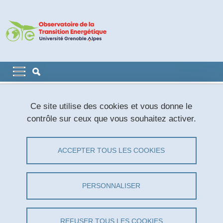
Aller au contenu principal
Gestion des cookies
Navigation principale
Navigation principale mobile
Fil d'Ariane
Accueil
ACTUALITÉS
Actualités LabEx EnergyAlps
Ce site utilise des cookies et vous donne le
contrôle sur ceux que vous souhaitez activer.
Actualités LabEx EnergyAlps
ACCEPTER TOUS LES COOKIES
Partager sur Facebook
Partager sur LinkedIn
Imprimer
Partager
Partager l'URL de cette page
PERSONNALISER
13
REFUSER TOUS LES COOKIES