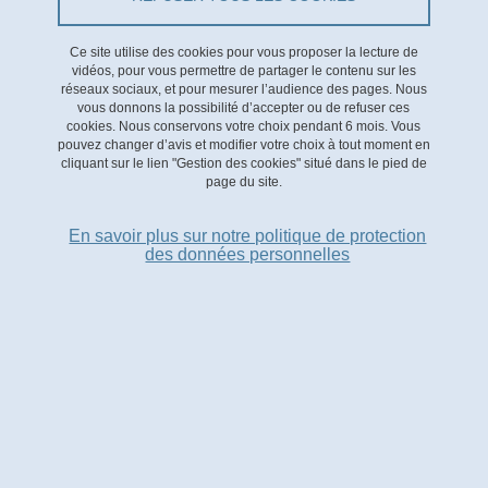
Le 8 juillet 2024
Réalisée dans le cadre de l’étude Meet UX qui s’est tenue au
Ce site utilise des cookies pour vous proposer la lecture de
printemps 2024, cette vidéo présente le dispositif de mesure de la
vidéos, pour vous permettre de partager le contenu sur les
consommation électrique « xky » élaboré par Jérôme Ferrari,
réseaux sociaux, et pour mesurer l’audience des pages. Nous
ingénieur au G2ELab. Avec des plans en open access, le dispositif
vous donnons la possibilité d’accepter ou de refuser ces
cookies. Nous conservons votre choix pendant 6 mois. Vous
se branche simplement sur un compteur connecté et permet
pouvez changer d’avis et modifier votre choix à tout moment en
ensuite d’accéder à une interface détaillée de suivi de la
cliquant sur le lien "Gestion des cookies" situé dans le pied de
page du site.
consommation du foyer.
En savoir plus sur notre politique de protection
Accès à la vidéo
.
des données personnelles
DATE
Le 8 juillet 2024
Partager sur Facebook
Partager sur LinkedIn
Imprimer
Partager