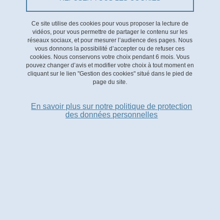
La Tribune
Ce site utilise des cookies pour vous proposer la lecture de
Paru le 25 novembre 2022.
vidéos, pour vous permettre de partager le contenu sur les
réseaux sociaux, et pour mesurer l’audience des pages. Nous
vous donnons la possibilité d’accepter ou de refuser ces
cookies. Nous conservons votre choix pendant 6 mois. Vous
URL
https://www.latribune.fr/entreprises-
pouvez changer d’avis et modifier votre choix à tout moment en
cliquant sur le lien "Gestion des cookies" situé dans le pied de
finance/industrie/energie-environnement/el…
page du site.
En savoir plus sur notre politique de protection
des données personnelles
Observatoire de la Transition Énergétique
Bâtiment GreEn-ER