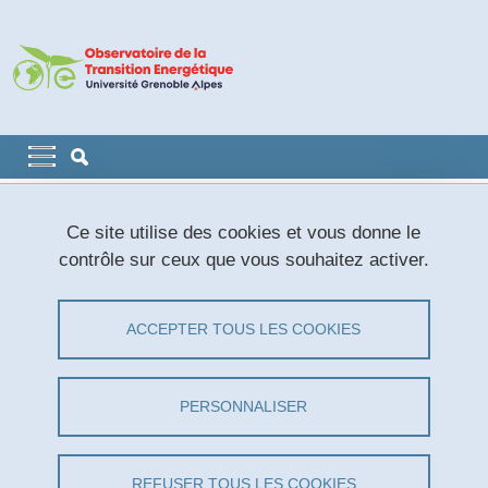
Aller au contenu principal
Gestion des cookies
Navigation principale
Navigation principale mobile
Fil d'Ariane
Accueil
Résultats
Crise énergétique de 2022-2023
Ce site utilise des cookies et vous donne le
Revue de presse
contrôle sur ceux que vous souhaitez activer.
Électricité : le risque de coupure sera faible cet hiver selon le
gestionnaire de réseau
ACCEPTER TOUS LES COOKIES
Électricité : le risque de coupure sera
faible cet hiver selon le gestionnaire de
PERSONNALISER
réseau
REFUSER TOUS LES COOKIES