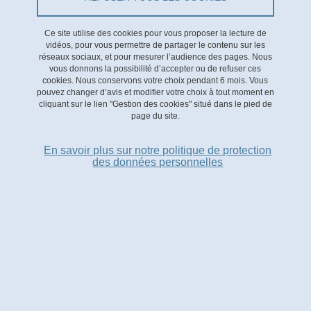
Le Figaro
Ce site utilise des cookies pour vous proposer la lecture de
Paru le 8 novembre 2023
vidéos, pour vous permettre de partager le contenu sur les
réseaux sociaux, et pour mesurer l’audience des pages. Nous
vous donnons la possibilité d’accepter ou de refuser ces
cookies. Nous conservons votre choix pendant 6 mois. Vous
URL
https://www.lefigaro.fr/conjoncture/electricite-le-risque-de-
pouvez changer d’avis et modifier votre choix à tout moment en
cliquant sur le lien "Gestion des cookies" situé dans le pied de
coupure-sera-faibl…
page du site.
En savoir plus sur notre politique de protection
des données personnelles
Observatoire de la Transition Énergétique
Bâtiment GreEn-ER