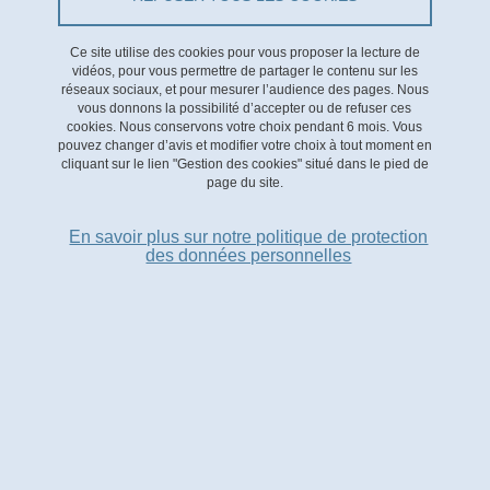
Le Monde
Ce site utilise des cookies pour vous proposer la lecture de
Paru le 12 janvier 2023.
vidéos, pour vous permettre de partager le contenu sur les
réseaux sociaux, et pour mesurer l’audience des pages. Nous
vous donnons la possibilité d’accepter ou de refuser ces
cookies. Nous conservons votre choix pendant 6 mois. Vous
URL
https://www.lemonde.fr/economie/article/2023/01/12/le-parc-
pouvez changer d’avis et modifier votre choix à tout moment en
cliquant sur le lien "Gestion des cookies" situé dans le pied de
nucleaire-francais-r…
page du site.
En savoir plus sur notre politique de protection
des données personnelles
Observatoire de la Transition Énergétique
Bâtiment GreEn-ER