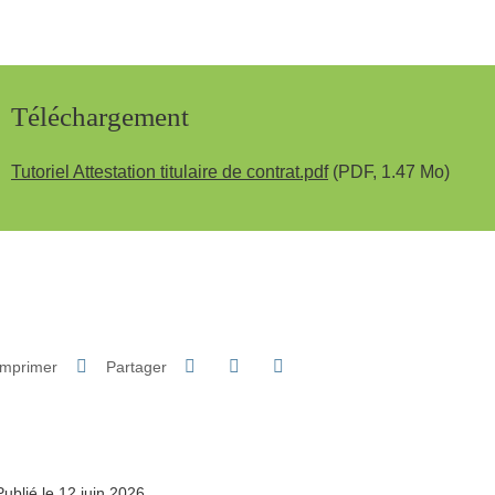
Téléchargement
Tutoriel Attestation titulaire de contrat.pdf
(PDF, 1.47 Mo)
Partager sur Facebook
Partager sur LinkedIn
Imprimer
Partager
Partager l'URL de cette page
Publié le 12 juin 2026