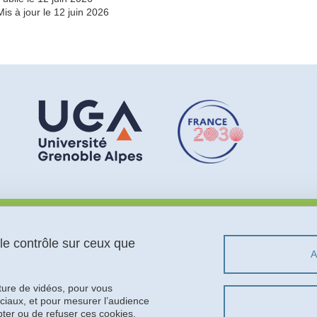
Mis à jour le 12 juin 2026
Menu footer
Sui
Contact
 le contrôle sur ceux que
Plan du site
Crédits
Mentions légales
cture de vidéos, pour vous
Données personnelles
ciaux, et pour mesurer l’audience
ter ou de refuser ces cookies.
Politique des cookies