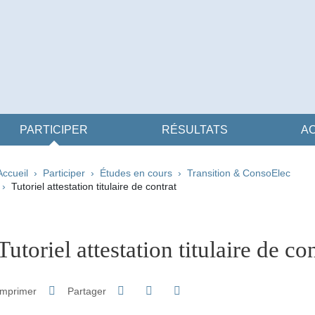
PARTICIPER
RÉSULTATS
AC
Fil d'Ariane
Accueil
Participer
Études en cours
Transition & ConsoElec
Tutoriel attestation titulaire de contrat
pale Sidebar
Tutoriel attestation titulaire de co
Partager sur Facebook
Partager sur LinkedIn
Imprimer
Partager
Partager l'URL de cette page