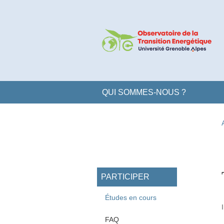
Aller au contenu principal
Gestion des cookies
Navigation principale
QUI SOMMES-NOUS ?
Navigation princi
PARTICIPER
Études en cours
FAQ