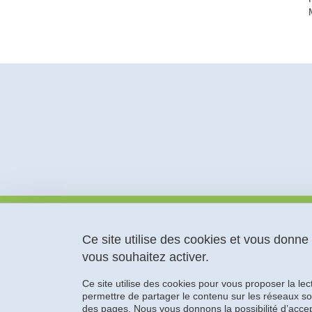
Observatoire de la Transition
Énergétique
Ce site utilise des cookies et vous donne
Bâtiment GreEn-ER
vous souhaitez activer.
21 avenue des Martyrs, CS 90624
38031 Grenoble CEDEX 1
Ce site utilise des cookies pour vous proposer la le
+33 (0)4 76 82 70 96
permettre de partager le contenu sur les réseaux so
des pages. Nous vous donnons la possibilité d’accep