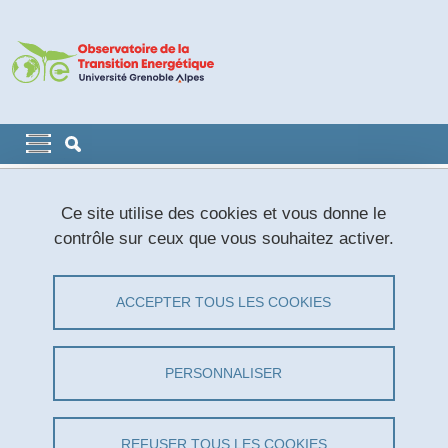
Aller au contenu principal
Gestion des cookies
Navigation principale
Navigation principale mobile
Fil d'Ariane
Accueil
Participer
Études en cours
xKy-SATIABLE
Ce site utilise des cookies et vous donne le
contrôle sur ceux que vous souhaitez activer.
xKy-SATIABLE
ACCEPTER TOUS LES COOKIES
Partager sur Facebook
Partager sur LinkedIn
Imprimer
Partager
Partager l'URL de cette page
PERSONNALISER
Une étude portant sur les enjeux de
l'OpenSource dans le domaine de l'énergie et
REFUSER TOUS LES COOKIES