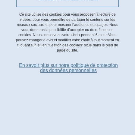
développée grâce à la science participative.
Ce site utilise des cookies pour vous proposer la lecture de
Cette étude est réservée aux participants du projet de
vidéos, pour vous permettre de partager le contenu sur les
réseaux sociaux, et pour mesurer l’audience des pages. Nous
Sciences Participatives
SATIABLE
(Sobriété Participative
vous donnons la possibilité d’accepter ou de refuser ces
Désirable 2050).
cookies. Nous conservons votre choix pendant 6 mois. Vous
pouvez changer d’avis et modifier votre choix à tout moment en
cliquant sur le lien "Gestion des cookies" situé dans le pied de
page du site.
L'
étude xKy
de l'Observatoire de la Transition Énergétique
est exceptionnellement redéployée dans le cadre du projet
En savoir plus sur notre politique de protection
des données personnelles
de Sciences Participatives SATIABLE.
Suite à l'atelier xKy-SATIABLE
“
Créer son interface de
du 5 février dernier,
données de consommation énergétique
”
veuillez retrouver les ressources abordées :
La présentation de l'atelier
Le guide d'utilisateur de votre dispositif xKy
La page du forum OTE dédiée aux interfaces xKy